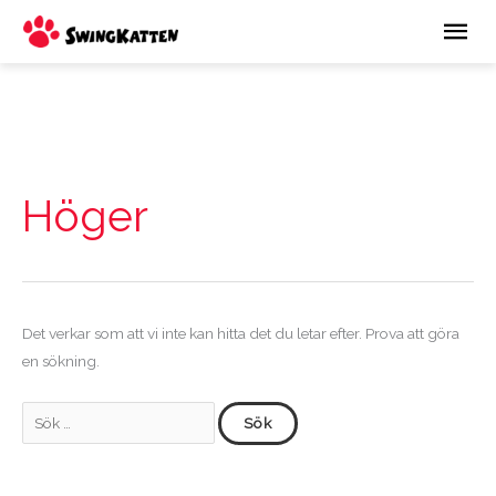
Hoppa
Huv
till
innehåll
Sök
efter:
Höger
Det verkar som att vi inte kan hitta det du letar efter. Prova att göra
en sökning.