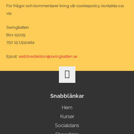
För frågor och kommentarer kring vår cookiepolicy, kontakta oss
via:
Swingkatten
Box 15029
750 15 Uppsala
Epost:
webbredaktion@swingkatten.se
Snabblänkar
Hem
Kurser
Socialdans