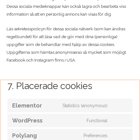
Dessa sociala medieknappar kan också lagra och bearbeta viss
information så att en personlig annons kan visas för dig.
Läs sekretesspolicyn för dessa sociala nätverk (som kan ändras
regelbundet) för att läsa vad de gör med dina (personliga)
uppgifter som de behandlar med hjälp av dessa cookies.
Uppgifterna som hämtas anonymiseras så mycket som möjligt.
Facebook och Instagram finns i USA.
7. Placerade cookies
Consent
Consent
Consent
Consent
Consent
Consent
to
to
to
to
to
to
Elementor
Statistics (anonymous)
service
service
service
service
service
service
elementor
wordpress
polylang
google-
facebook
Övrigt
WordPress
Functional
fonts
Polylang
Preferences