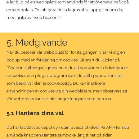
eller bild på en webbplats som används för att övervaka trafik på
en webbplats. För att göra detta lagras olika uppgifter om dig
med hjälp av ”web beacons”.
5. Medgivande
När du besöker vår webbplats för första gången, visar vi dig en
popup med en förklaring om cookies. Så snart du klickar på
”Spara inställningar” godkänner du att vi använder de kategorier
av cookies och plugin-program som du valt i popup-fönstret,
som beskrivs i denna cookiepolicy. Du kan inaktivera
användningen av cookies via din webbläsare, men observera att
vår webbplats kanske inte längre fungerar som den ska.
5.1 Hantera dina val
Du har laddat cookiepolicyn utan javascript-stöd. På AMP kan du
använda knappen Hantera samtycke längst ner på sidan.