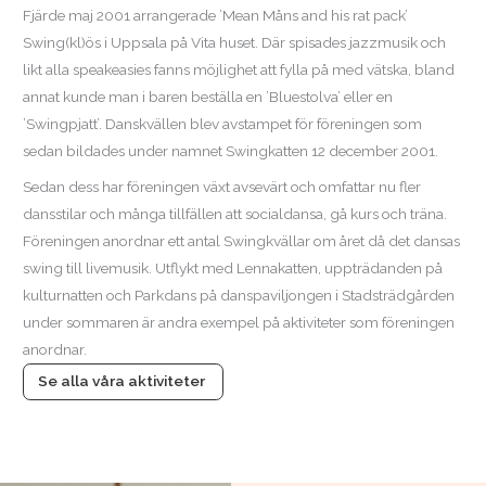
Fjärde maj 2001 arrangerade ’Mean Måns and his rat pack’
Swing(kl)ös i Uppsala på Vita huset. Där spisades jazzmusik och
likt alla speakeasies fanns möjlighet att fylla på med vätska, bland
annat kunde man i baren beställa en ’Bluestolva’ eller en
’Swingpjatt’. Danskvällen blev avstampet för föreningen som
sedan bildades under namnet Swingkatten 12 december 2001.
Sedan dess har föreningen växt avsevärt och omfattar nu fler
dansstilar och många tillfällen att socialdansa, gå kurs och träna.
Föreningen anordnar ett antal Swingkvällar om året då det dansas
swing till livemusik. Utflykt med Lennakatten, uppträdanden på
kulturnatten och Parkdans på danspaviljongen i Stadsträdgården
under sommaren är andra exempel på aktiviteter som föreningen
anordnar.
Se alla våra aktiviteter