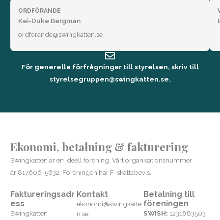
ORDFÖRANDE
Kei-Duke Bergman
ordforande@swingkatten.se
För generella förfrågningar till styrelsen, skriv till
styrelsegruppen@swingkatten.se.
Ekonomi, betalning & fakturering
Swingkatten är en ideell förening. Vårt organisationsnummer
är 817606-5632. Föreningen har F-skattebevis.
Faktureringsadr
Kontakt
Betalning till
ess
föreningen
ekonomi@swingkatte
Swingkatten
SWISH:
1231883503
n.se