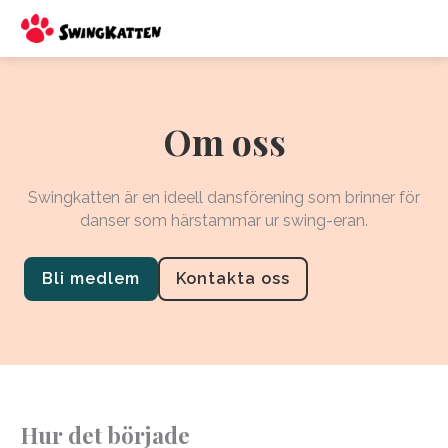
Hoppa
till
innehåll
Om oss
Swingkatten är en ideell dansförening som brinner för
danser som härstammar ur swing-eran.
Bli medlem
Kontakta oss
Hur det började