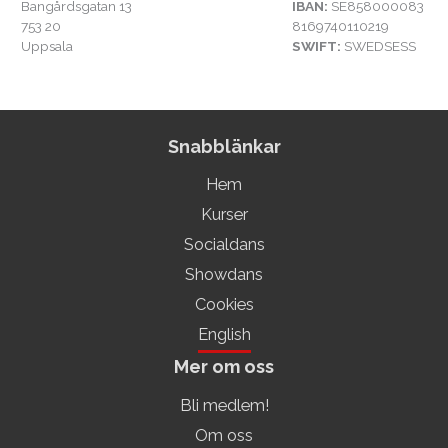
Bangårdsgatan 13
IBAN:
SE858000083
753 20
8169740110219
Uppsala
SWIFT:
SWEDSESS
Snabblänkar
Hem
Kurser
Socialdans
Showdans
Cookies
English
Mer om oss
Bli medlem!
Om oss