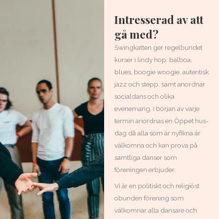
Intresserad av att
gå med?
Swingkatten ger regelbundet
kurser i lindy hop, balboa,
blues, boogie woogie, autentisk
jazz och stepp, samt anordnar
socialdans och olika
evenemang. I början av varje
termin anordnas en Öppet hus-
dag då alla som är nyfikna är
välkomna och kan prova på
samtliga danser som
föreningen erbjuder.
Vi är en politiskt och religiöst
obunden förening som
välkomnar alla dansare och