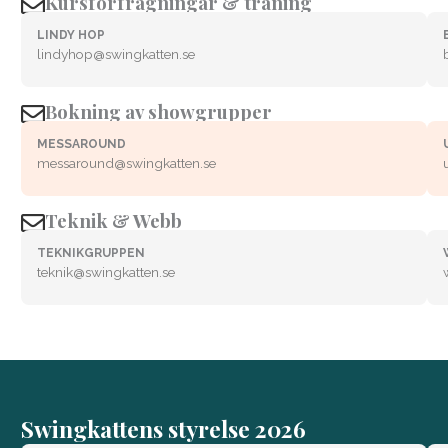
Kursförfrågningar & träning
LINDY HOP
lindyhop@swingkatten.se
Bokning av showgrupper
MESSAROUND
messaround@swingkatten.se
Teknik & Webb
TEKNIKGRUPPEN
teknik@swingkatten.se
Swingkattens styrelse 2026