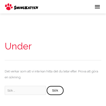
Hoppa
Huv
till
innehåll
Sök
efter:
Under
Det verkar som att vi inte kan hitta det du letar efter. Prova att göra
en sökning.