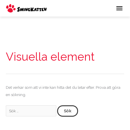
Hoppa
Huv
till
innehåll
Sök
efter:
Visuella element
Det verkar som att vi inte kan hitta det du letar efter. Prova att göra
en sökning.