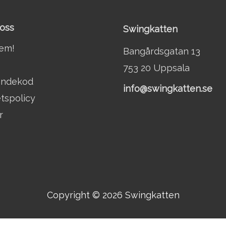
oss
Swingkatten
lem!
Bangårdsgatan 13
753 20 Uppsala
andekod
info@swingkatten.se
etspolicy
r
Copyright © 2026
Swingkatten