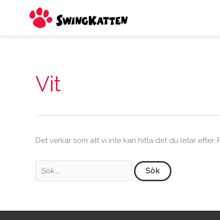
Hoppa
till
innehåll
Sök
efter:
Vit
Det verkar som att vi inte kan hitta det du letar efter.