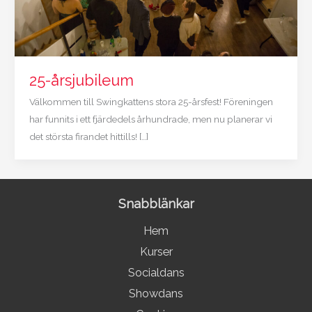
25-årsjubileum
Välkommen till Swingkattens stora 25-årsfest! Föreningen
har funnits i ett fjärdedels århundrade, men nu planerar vi
det största firandet hittills! […]
Snabblänkar
Hem
Kurser
Socialdans
Showdans