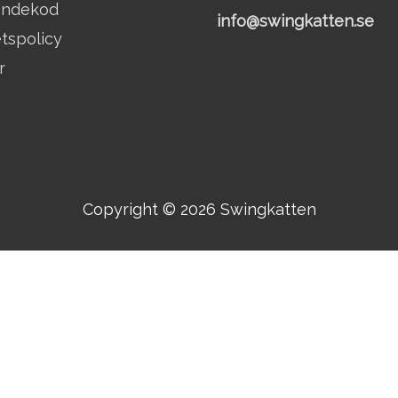
andekod
info@swingkatten.se
etspolicy
r
Copyright © 2026
Swingkatten