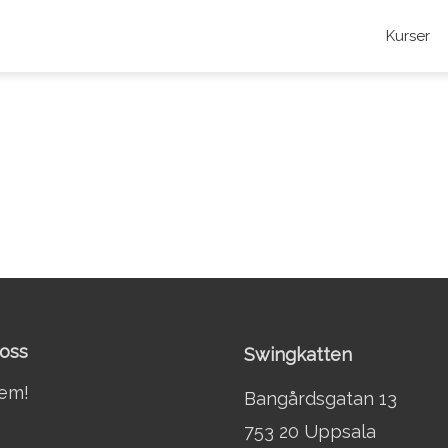
Kurser
oss
Swingkatten
lem!
Bangårdsgatan 13
753 20 Uppsala