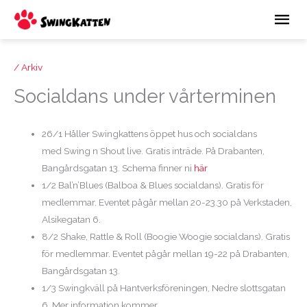
Hoppa
Huv
till
innehåll
/
Arkiv
Socialdans under vårterminen
26/1 Håller
Swingkattens
öppet hus och socialdans
med
Swing
n Shout live. Gratis inträde. På Drabanten,
Bangårdsgatan 13. Schema finner ni
här
1/2 Bal’n’Blues (Balboa & Blues socialdans). Gratis för
medlemmar. Eventet pågår mellan 20-23.30 på Verkstaden,
Alsikegatan 6.
8/2 Shake, Rattle & Roll (Boogie Woogie socialdans). Gratis
för medlemmar. Eventet pågår mellan 19-22 på Drabanten,
Bangårdsgatan 13.
1/3 Swingkväll på Hantverksföreningen, Nedre slottsgatan
6. Mer information kommer.