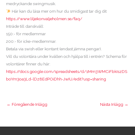
medryckande swingmusik.
Här kan du läsa mer om hur du smidigast tar dig dit
https://www.liljekonvaljeholmen.se/faq/
Inträde till danskväll:
150:- för medlemmar
200:- för icke-medlemmar.
Betala via swish eller kontant (endast jämna pengar).
Vill du volontära under kvällen och hjälpa till i entrén? Schema för
volontärer finner du här:
https://docs.google.com/spreadsheets/d/1Mm3WMCiFbkIszDS
boYm3oa3Ld-lDz8EdPOiDhh-JwIU/edit?usp=sharing
←
Föregående Inlägg
Nästa Inlägg
→