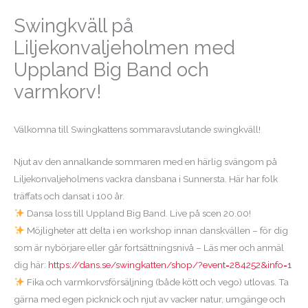
Swingkväll på
Liljekonvaljeholmen med
Uppland Big Band och
varmkorv!
Välkomna till Swingkattens sommaravslutande swingkväll!
Njut av den annalkande sommaren med en härlig svängom på
Liljekonvaljeholmens vackra dansbana i Sunnersta. Här har folk
träffats och dansat i 100 år.
Dansa loss till Uppland Big Band. Live på scen 20.00!
Möjligheter att delta i en workshop innan danskvällen – för dig
som är nybörjare eller går fortsättningsnivå – Läs mer och anmäl
dig här:
https://dans.se/swingkatten/shop/?event=284252&info=1
Fika och varmkorvsförsäljning (både kött och vego) utlovas. Ta
gärna med egen picknick och njut av vacker natur, umgänge och