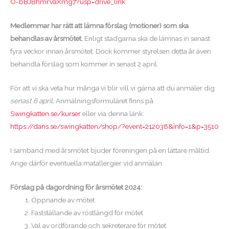
O-bBJBhmrVaXmg7?usp=drive_link
Medlemmar har rätt att lämna förslag (motioner) som ska
behandlas av årsmötet.
Enligt stadgarna ska de lämnas in senast
fyra veckor innan årsmötet. Dock kommer styrelsen detta år även
behandla förslag som kommer in senast 2 april.
För att vi ska veta hur många vi blir vill vi gärna att du anmäler dig
senast 6 april.
Anmälningsformuläret finns på
Swingkatten.se/kurser
eller via denna länk:
https://dans.se/swingkatten/shop/?event=212038&info=1&p=3510
I samband med årsmötet bjuder föreningen på en lättare måltid.
Ange därför eventuella matallergier vid anmälan.
Förslag på dagordning för årsmötet 2024:
Öppnande av mötet
Fastställande av röstlängd för mötet
Val av ordförande och sekreterare för mötet