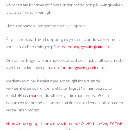
Något att äta kommer att finnas under mötet, och på Swingkvällen
bjuds på fika som vanligt.
Plats: Drabanten, Bangårdsgatan 13, Uppsala
Är du intresserad av ett uppdrag i styrelsen så är du välkommen att
kontakta valberedningen på
valberedning@swingkatten.se
Om du har frågor om årsmötet eller vad det innebär att vara med i
styrelsen så kontakta gärna
ordforande@swingkatten.se
Medlem som har betalat medlemsavgift innevarande
verksamhetsår och under året fyller lägst 15 år har rösträtt på
mötet. (
Klicka här
om du vill förnya din medlemskap!) Alla
dokument för årsmötet kommer att finnas via denna länk senast en
vecka innan mötet:
https://drive.google.com/drive/folders/1Q_zKLLx0YVxgSSZwK