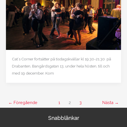
Cat´s Corner fortsätter på tisdagskvällar kl 19.30-21.30 på
Drabanten, Bangårdsgatan 13, under hela hösten, till och
med 19 december. Kom
←
Föregående
1
2
3
Nästa
→
Snabblänkar