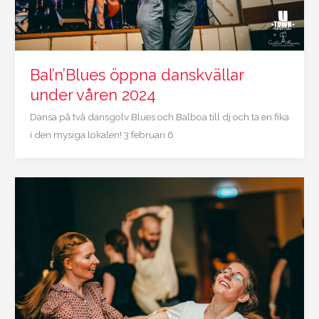
Bal’n’Blues öppna danskvällar
under våren 2024
Dansa på två dansgolv Blues och Balboa till dj och ta en fika
i den mysiga lokalen! 3 februari 6