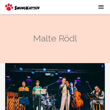
Hoppa
Huv
till
innehåll
Malte Rödl