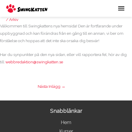
Hoppa
Huv
till
innehåll
/
Arkiv
Välkommen till Swingkattens nya hemsida! Den är fortfarande under
uppbyggnad och kan förändras från en gång till en annan, vi ber om
förståelse och hoppas att det inte ska orsaka dig besvär!
Har du synpunkter på den nya sidan, eller vill rapportera fel, hör av dig
till
webbredaktion@swingkatten.se
Nästa Inlägg
→
Snabblänkar
Hem
Kurser