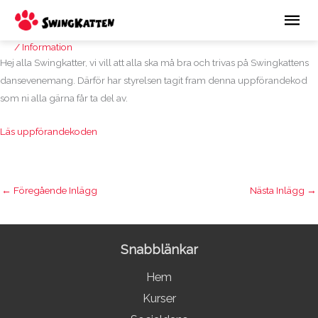
Hoppa
Huv
till
innehåll
/
Information
Hej alla Swingkatter, vi vill att alla ska må bra och trivas på Swingkattens
dansevenemang. Därför har styrelsen tagit fram denna uppförandekod
som ni alla gärna får ta del av.
Läs uppförandekoden
←
Föregående Inlägg
Nästa Inlägg
→
Snabblänkar
Hem
Kurser