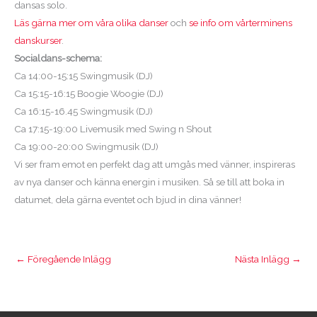
dansas solo.
Läs gärna mer om våra olika danser
och
se info om vårterminens
danskurser
.
Socialdans-schema:
Ca 14:00-15:15 Swingmusik (DJ)
Ca 15:15-16:15 Boogie Woogie (DJ)
Ca 16:15-16.45 Swingmusik (DJ)
Ca 17:15-19:00 Livemusik med Swing n Shout
Ca 19:00-20:00 Swingmusik (DJ)
Vi ser fram emot en perfekt dag att umgås med vänner, inspireras
av nya danser och känna energin i musiken. Så se till att boka in
datumet, dela gärna eventet och bjud in dina vänner!
←
Föregående Inlägg
Nästa Inlägg
→